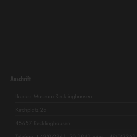
Anschrift
Ikonen-Museum Recklinghausen
Kirchplatz 2a
45657 Recklinghausen
Telefon: +49(0)2361–50 1941 oder +49(0)2361