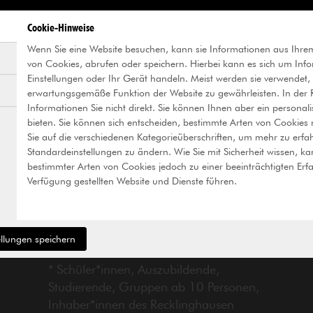
Cookie-Hinweise
Preise
Fü
Wenn Sie eine Website besuchen, kann sie Informationen aus Ihre
von Cookies, abrufen oder speichern. Hierbei kann es sich um Info
Normal
6€
Einstellungen oder Ihr Gerät handeln. Meist werden sie verwendet,
erwartungsgemäße Funktion der Website zu gewährleisten. In der Re
Ermäßigt*
3€
D
Informationen Sie nicht direkt. Sie können Ihnen aber ein personali
bieten. Sie können sich entscheiden, bestimmte Arten von Cookies n
l
Kinder unter 14 Jahren
frei
Sie auf die verschiedenen Kategorieüberschriften, um mehr zu erf
Standardeinstellungen zu ändern. Wie Sie mit Sicherheit wissen, ka
D
Pay-what-you-
bestimmter Arten von Cookies jedoch zu einer beeinträchtigten Erf
Mittwochs
want**
Verfügung gestellten Website und Dienste führen.
u
Audioguides (DE FR EN
2€
NL RU GR)
ellungen speichern
* Schüler*innen, Auszubildende,
Studierende, Gruppen ab 10 Personen,
Inhaber*innen des Recklinghausen