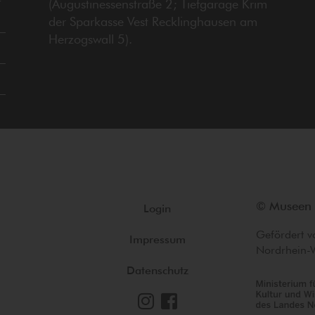
(Augustinessenstraße 2; Tiefgarage Krim
der Sparkasse Vest Recklinghausen am
Herzogswall 5).
© Museen 
Login
Gefördert v
Impressum
Nordrhein-
Datenschutz