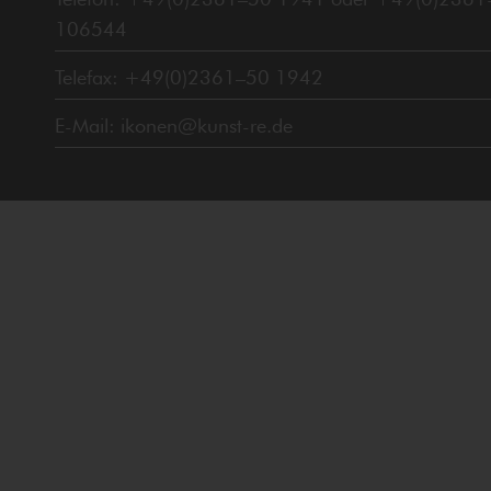
106544
Telefax: +49(0)2361–50 1942
E-Mail: ikonen@kunst-re.de