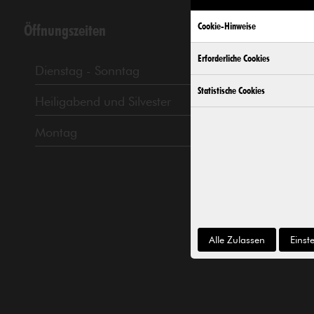
Cookie-Hinweise
Öffnungszeiten
Erforderliche Cookies
Dienstag - Sonntag
11 bis 18 Uhr
Statistische Cookies
Heiligabend und Silvester
11 bis 14 Uhr
Montag
Geschlossen
Alle Zulassen
Einst