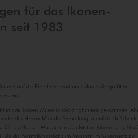
en für das Ikonen-
n seit 1983
mmel auf die Erde fielen und auch durch die größten
n waren.
icht in das Ikonen-Museum Recklinghausen gekommen. Ab
henke des Himmels" in die Sammlung, nämlich als Schenk
 eröffnete Ikonen-Museum in den letzten Jahren seine Be
ren. Da die Ausstellungsfäche im Museum im Gegensatz zu