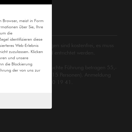
hrungen
m Browser, meist in Form
rmationen über Sie, Ihre
Führungen auf Anfrage
 um die
gel identifizieren diese
ie öffentlichen Führungen sind kostenfrei, es muss
sierteres Web-Erlebnis
icht zuzulassen. Klicken
ediglich das Eintrittsgeld entrichtet werden.
ahren und unsere
nn die Blockierung
ie Kosten für eine gebuchte Führung betragen 55,-
ahrung der von uns zur
Euro pro Gruppe (max. 15 Personen). Anmeldung
nter Telefon (02361) 50 19 41.