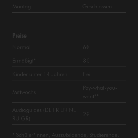
Montag
Geschlossen
Preise
Normal
6€
Ermäßigt*
3€
Kinder unter 14 Jahren
frei
Pay-what-you-
Mittwochs
want**
Audioguides (DE FR EN NL
2€
RU GR)
* Schüler*innen, Auszubildende, Studierende,