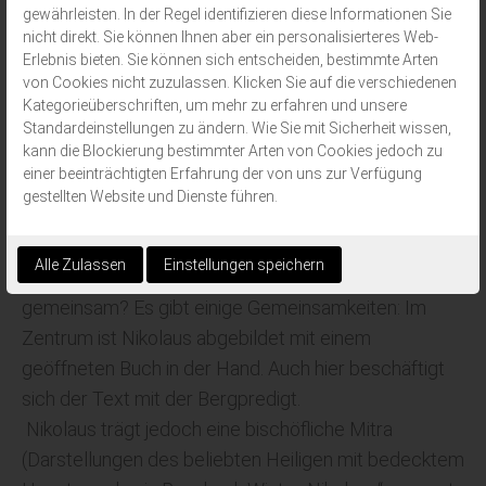
Arbeiten konnten sich nur wohlhabende Auftraggeber
gewährleisten. In der Regel identifizieren diese Informationen Sie
leisten. Die Ikone stammt von einem akademisch
nicht direkt. Sie können Ihnen aber ein personalisierteres Web-
Erlebnis bieten. Sie können sich entscheiden, bestimmte Arten
ausgebildeten Künstler und weist Stilmerkmale auf,
von Cookies nicht zuzulassen. Klicken Sie auf die verschiedenen
die aus der westlichen Kunst übernommen wurden.
Kategorieüberschriften, um mehr zu erfahren und unsere
Dazu gehören die naturalistische Wedergabe des
Standardeinstellungen zu ändern. Wie Sie mit Sicherheit wissen,
kann die Blockierung bestimmter Arten von Cookies jedoch zu
Gesichtes und die Ausarbeitung des Gewandes.
einer beeinträchtigten Erfahrung der von uns zur Verfügung
gestellten Website und Dienste führen.
Ebenfalls aus dem Russland des 19. Jahrhunderts
kommt die Nikolaus-Ikone für ärmere Leute. Was hat
Alle Zulassen
Einstellungen speichern
diese Bildtafel mit der Ikone für reiche Leute
gemeinsam? Es gibt einige Gemeinsamkeiten: Im
Zentrum ist Nikolaus abgebildet mit einem
geöffneten Buch in der Hand. Auch hier beschäftigt
sich der Text mit der Bergpredigt.
Nikolaus trägt jedoch eine bischöfliche Mitra
(Darstellungen des beliebten Heiligen mit bedecktem