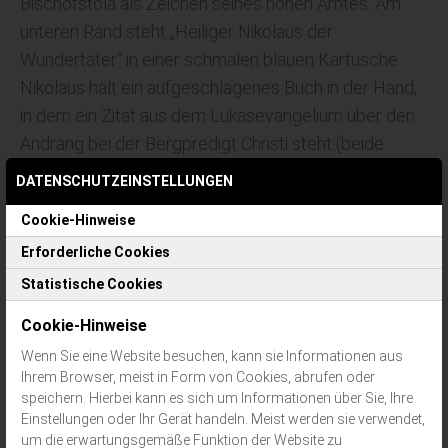
Bischofstola als Zeichen seines hohen Amtes. Am
unteren Rand steht „Heiliger Nikolaus der
Wundertäter“ in einer schmalen blauen Kartusche.
Nikolaus hält ein aufgeschlagenes Buch in der Hand,
in dem ein Zitat aus dem Lukasevangelium über den
Andrang bei der Bergpredigt Christi steht (beide
Aufschriften sind in kirchenslawischer Schrift
DATENSCHUTZEINSTELLUNGEN
wiedergegeben). Besonders auffällig sind die
Cookie-Hinweise
prachtvolle Gestaltung des Bischofsgewandes und
Erforderliche Cookies
des Omophorions (Bischofsstola) mit Perlen- und
Edelsteinschmuck. Auch der Heiligenschein mit
Statistische Cookies
seinen feinen goldenen Strahlen zieht die Blicke der
Cookie-Hinweise
Betrachterin oder des Betrachters auf sich. Zudem
Wenn Sie eine Website besuchen, kann sie Informationen aus
sind Randornamente aus Emaille zu sehen.
Ihrem Browser, meist in Form von Cookies, abrufen oder
speichern. Hierbei kann es sich um Informationen über Sie, Ihre
Einstellungen oder Ihr Gerät handeln. Meist werden sie verwendet,
Das ganze Bild wirkt elegant und kostbar. Solche
um die erwartungsgemäße Funktion der Website zu